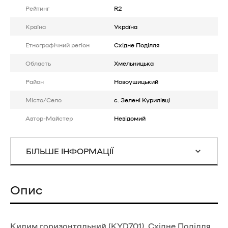
Рейтинг
R2
Країна
Україна
Етнографічний регіон
Східне Поділля
Область
Хмельницька
Район
Новоушицький
Місто/Село
с. Зелені Курилівці
Автор-Майстер
Невідомий
БІЛЬШЕ ІНФОРМАЦІЇ
Опис
Килим горизонтальний (KYD701), Східне Поділля,