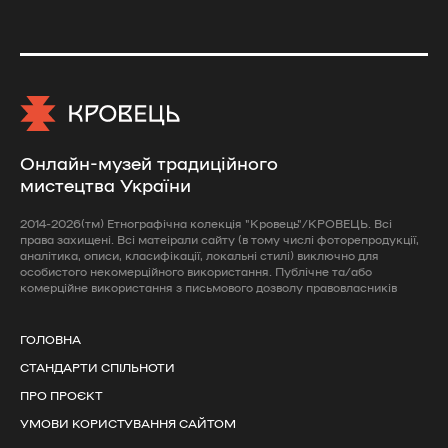
Онлайн-музей традиційного
мистецтва України
2014-2026(тм) Етнографічна колекція "Кровець"/КРОВЕЦЬ. Всі
права захищені. Всі матеірали сайту (в тому числі фоторепродукції,
аналітика, описи, класифікації, локальні стилі) виключно для
особистого некомерційного використання. Публічне та/або
комерційне використання з письмового дозволу правовласників
ГОЛОВНА
СТАНДАРТИ СПІЛЬНОТИ
ПРО ПРОЄКТ
УМОВИ КОРИСТУВАННЯ САЙТОМ