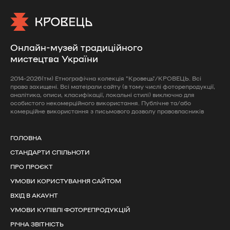
Онлайн-музей традиційного
мистецтва України
2014-2026(тм) Етнографічна колекція "Кровець"/КРОВЕЦЬ. Всі
права захищені. Всі матеірали сайту (в тому числі фоторепродукції,
аналітика, описи, класифікації, локальні стилі) виключно для
особистого некомерційного використання. Публічне та/або
комерційне використання з письмового дозволу правовласників
ГОЛОВНА
СТАНДАРТИ СПІЛЬНОТИ
ПРО ПРОЄКТ
УМОВИ КОРИСТУВАННЯ САЙТОМ
ВХІД В АКАУНТ
УМОВИ КУПІВЛІ ФОТОРЕПРОДУКЦІЙ
РІЧНА ЗВІТНІСТЬ