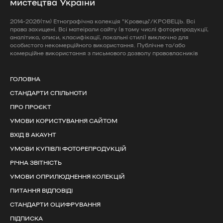
мистецтва України
2014-2026(тм) Етнографічна колекція "Кровець"/КРОВЕЦЬ. Всі
права захищені. Всі матеірали сайту (в тому числі фоторепродукції,
аналітика, описи, класифікації, локальні стилі) виключно для
особистого некомерційного використання. Публічне та/або
комерційне використання з письмового дозволу правовласників
ГОЛОВНА
СТАНДАРТИ СПІЛЬНОТИ
ПРО ПРОЄКТ
УМОВИ КОРИСТУВАННЯ САЙТОМ
ВХІД В АКАУНТ
УМОВИ КУПІВЛІ ФОТОРЕПРОДУКЦІЙ
РІЧНА ЗВІТНІСТЬ
УМОВИ ОПРИЛЮДНЕННЯ КОЛЕКЦІЙ
ПИТАННЯ ВІДПОВІДІ
СТАНДАРТИ ОЦИФРУВАННЯ
ПІДПИСКА