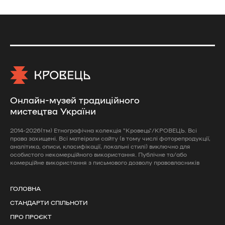
Онлайн-музей традиційного
мистецтва України
2014-2026(тм) Етнографічна колекція "Кровець"/КРОВЕЦЬ. Всі
права захищені. Всі матеірали сайту (в тому числі фоторепродукції,
аналітика, описи, класифікації, локальні стилі) виключно для
особистого некомерційного використання. Публічне та/або
комерційне використання з письмового дозволу правовласників
ГОЛОВНА
СТАНДАРТИ СПІЛЬНОТИ
ПРО ПРОЄКТ