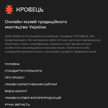
Онлайн-музей традиційного
мистецтва України
2014-2026(тм) Етнографічна колекція "Кровець"/КРОВЕЦЬ. Всі
права захищені. Всі матеірали сайту (в тому числі фоторепродукції,
аналітика, описи, класифікації, локальні стилі) виключно для
особистого некомерційного використання. Публічне та/або
комерційне використання з письмового дозволу правовласників
ГОЛОВНА
СТАНДАРТИ СПІЛЬНОТИ
ПРО ПРОЄКТ
УМОВИ КОРИСТУВАННЯ САЙТОМ
ВХІД В АКАУНТ
УМОВИ КУПІВЛІ ФОТОРЕПРОДУКЦІЙ
РІЧНА ЗВІТНІСТЬ