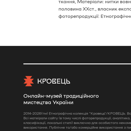
ткання, Матеріали: нитки вовня
половина ХХст., власник експо
фоторепродукції: Етнографічн
Онлайн-музей традиційного
мистецтва України
2014-2026(тм) Етнографічна колекція "Кровець"/КРОВЕЦЬ. Всі
Всі матеірали сайту (в тому числі фоторепродукції, аналітика,
класифікації, локальні стилі) виключно для особистого неком
використання. Публічне та/або комерційне використання з п