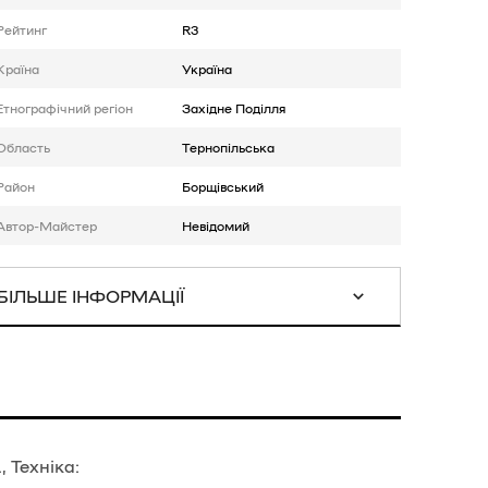
Рейтинг
R3
Країна
Україна
Етнографічний регіон
Західне Поділля
Область
Тернопільська
Район
Борщівський
Автор-Майстер
Невідомий
БІЛЬШЕ ІНФОРМАЦІЇ
 Техніка: