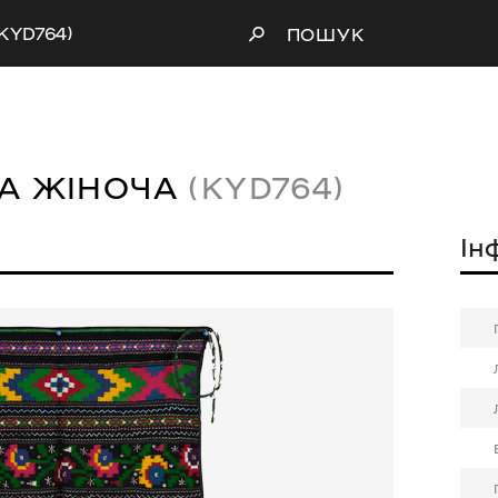
(KYD764)
ПОШУК
НА ЖІНОЧА
(KYD764)
Ін