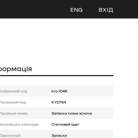
ENG
ВХІД
формація
Глобальний код
kro-1046
Локальний код
KYD764
Локальна назва
Запаска ткана жіноча
Батькiвська категорія
Стегновий одяг
Підкатегорії
Запаски