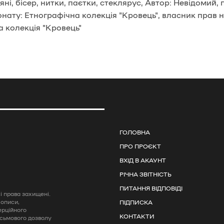
ні, бісер, нитки, паєтки, стеклярус, Автор: Невідомий,
нату: Етнографічна колекція "Кровець", власник прав 
а колекція "Кровець"
ГОЛОВНА
ПРО ПРОЄКТ
ВХІД В АКАУНТ
РІЧНА ЗВІТНІСТЬ
ПИТАННЯ ВІДПОВІДІ
 права захищені.
 описи,
ПІДПИСКА
ерційного
КОНТАКТИ
исьмового дозволу