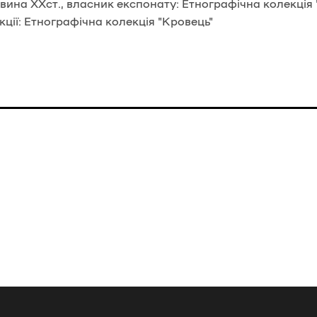
ина ХХст., власник експонату: Етнографічна колекція 
ції: Етнографічна колекція "Кровець"