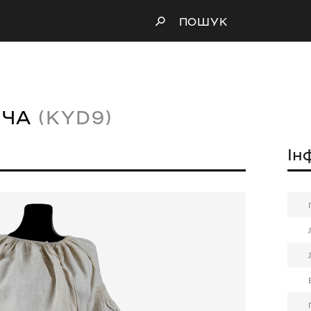
ПОШУК
ОЧА
(KYD9)
Ін