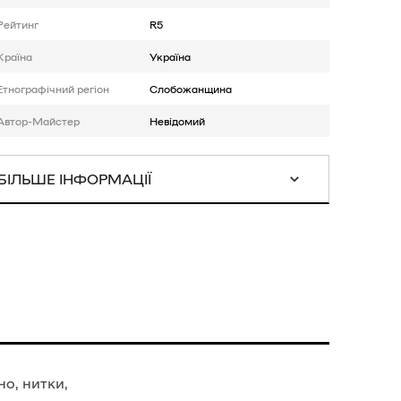
Рейтинг
R5
Країна
Україна
Етнографічний регіон
Слобожанщина
Автор-Майстер
Невідомий
БІЛЬШЕ ІНФОРМАЦІЇ
о, нитки,