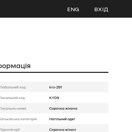
ENG
ВХІД
формація
Глобальний код
kro-291
Локальний код
KYD9
Локальна назва
Сорочка жіноча
Батькiвська категорія
Натільний одяг
Підкатегорії
Сорочки жіночі