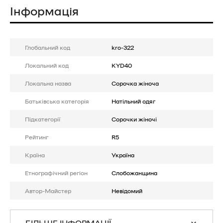
Інформація
Глобальний код
kro-322
Локальний код
KYD40
Локальна назва
Сорочка жіноча
Батькiвська категорія
Натільний одяг
Підкатегорії
Сорочки жіночі
Рейтинг
R5
Країна
Україна
Етнографічний регіон
Слобожанщина
Автор-Майстер
Невідомий
БІЛЬШЕ ІНФОРМАЦІЇ