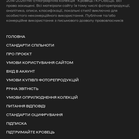
2014-2026(тм) Етнографічна колекція "Кровець"/КРОВЕЦЬ. Всі
права захищені. Всі матеірали сайту (в тому числі фоторепродукції,
аналітика, описи, класифікації, локальні стилі) виключно для
особистого некомерційного використання. Публічне та/або
комерційне використання з письмового дозволу правовласників
ГОЛОВНА
СТАНДАРТИ СПІЛЬНОТИ
ПРО ПРОЄКТ
УМОВИ КОРИСТУВАННЯ САЙТОМ
ВХІД В АКАУНТ
УМОВИ КУПІВЛІ ФОТОРЕПРОДУКЦІЙ
РІЧНА ЗВІТНІСТЬ
УМОВИ ОПРИЛЮДНЕННЯ КОЛЕКЦІЙ
ПИТАННЯ ВІДПОВІДІ
СТАНДАРТИ ОЦИФРУВАННЯ
ПІДПИСКА
ПІДТРИМАЙТЕ КРОВЕЦЬ