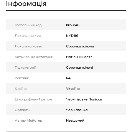
Інформація
Глобальний код
kro-348
Локальний код
KYD66
Локальна назва
Сорочка жіноча
Батькiвська категорія
Натільний одяг
Підкатегорії
Сорочки жіночі
Рейтинг
R4
Країна
Україна
Етнографічний регіон
Чернігівське Полісся
Область
Чернігівська
Автор-Майстер
Невідомий