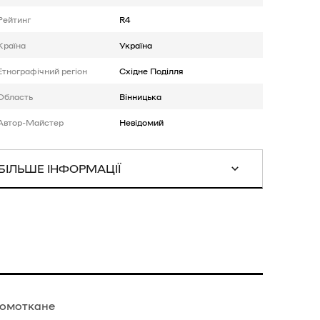
Рейтинг
R4
Країна
Україна
Етнографічний регіон
Східне Поділля
Область
Вінницька
Автор-Майстер
Невідомий
БІЛЬШЕ ІНФОРМАЦІЇ
 домоткане