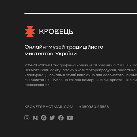
Онлайн-музей традиційного
мистецтва України
2014-2026(тм) Етнографічна колекція "Кровець"/КРОВЕЦЬ. Всі
Всі матеірали сайту (в тому числі фоторепродукції, аналітика,
класифікації, локальні стилі) виключно для особистого неком
використання. Публічне та/або комерційне використання з п
правовласників
KROVETS@HOTMAIL.COM
+380980165858