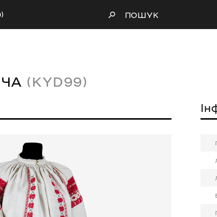
)
ПОШУК
ОЧА
(KYD99)
Ін