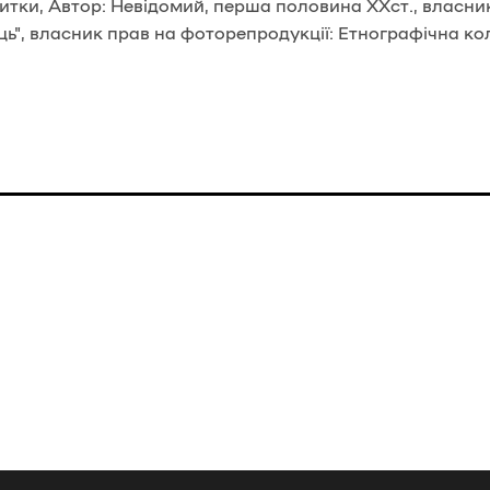
итки, Автор: Невідомий, перша половина ХХст., власни
ь", власник прав на фоторепродукції: Етнографічна ко