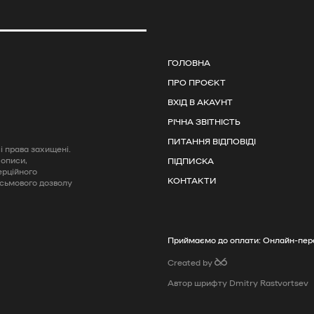
ГОЛОВНА
ПРО ПРОЄКТ
ВХІД В АКАУНТ
РІЧНА ЗВІТНІСТЬ
ПИТАННЯ ВІДПОВІДІ
 права захищені.
 описи,
ПІДПИСКА
ерційного
КОНТАКТИ
исьмового дозволу
Приймаємо до оплати: Онлайн-пере
Created by
Автор шрифту Dmitry Rastvortsev