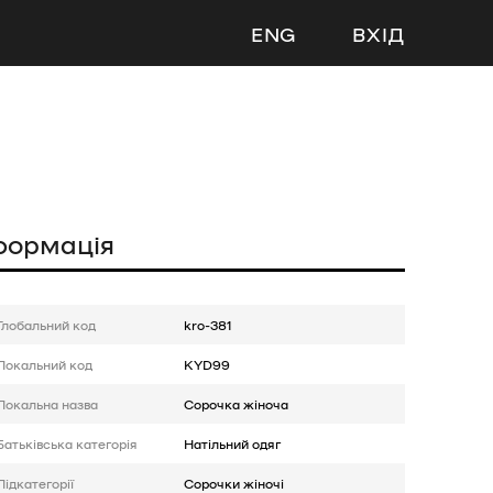
ENG
ВХІД
формація
Глобальний код
kro-381
Локальний код
KYD99
Локальна назва
Сорочка жіноча
Батькiвська категорія
Натільний одяг
Підкатегорії
Сорочки жіночі