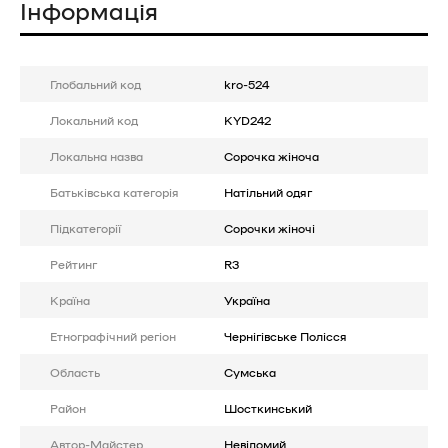
Інформація
Глобальний код
kro-524
Локальний код
KYD242
Локальна назва
Сорочка жіноча
Батькiвська категорія
Натільний одяг
Підкатегорії
Сорочки жіночі
Рейтинг
R3
Країна
Україна
Етнографічний регіон
Чернігівське Полісся
Область
Сумська
Район
Шосткинський
Автор-Майстер
Невідомий