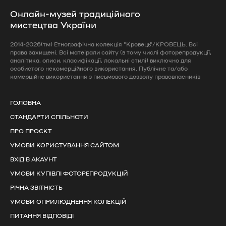
Онлайн-музей традиційного
мистецтва України
2014-2026(тм) Етнографічна колекція "Кровець"/КРОВЕЦЬ. Всі
права захищені. Всі матеірали сайту (в тому числі фоторепродукції,
аналітика, описи, класифікації, локальні стилі) виключно для
особистого некомерційного використання. Публічне та/або
комерційне використання з письмового дозволу правовласників
ГОЛОВНА
СТАНДАРТИ СПІЛЬНОТИ
ПРО ПРОЄКТ
УМОВИ КОРИСТУВАННЯ САЙТОМ
ВХІД В АКАУНТ
УМОВИ КУПІВЛІ ФОТОРЕПРОДУКЦІЙ
РІЧНА ЗВІТНІСТЬ
УМОВИ ОПРИЛЮДНЕННЯ КОЛЕКЦІЙ
ПИТАННЯ ВІДПОВІДІ