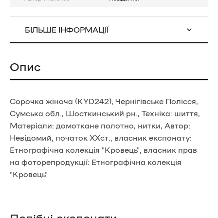
БІЛЬШЕ ІНФОРМАЦІЇ
Опис
Сорочка жіноча (KYD242), Чернігівське Полісся,
Сумська обл., Шосткинський рн., Техніка: шиття,
Матеріали: домоткане полотно, нитки, Автор:
Невідомий, початок ХХст., власник експонату:
Етнографічна колекція "Кровець", власник прав
на фоторепродукції: Етнографічна колекція
"Кровець"
Подібні експонати