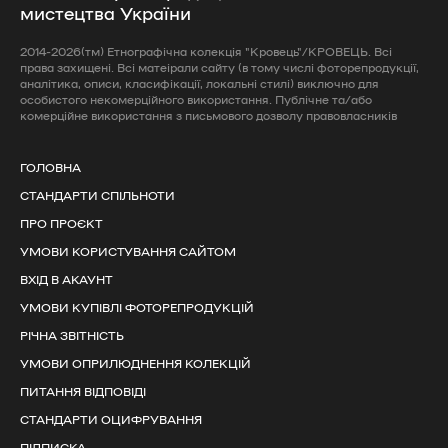
мистецтва України
2014-2026(тм) Етнографічна колекція "Кровець"/КРОВЕЦЬ. Всі
права захищені. Всі матеірали сайту (в тому числі фоторепродукції,
аналітика, описи, класифікації, локальні стилі) виключно для
особистого некомерційного використання. Публічне та/або
комерційне використання з письмового дозволу правовласників
ГОЛОВНА
СТАНДАРТИ СПІЛЬНОТИ
ПРО ПРОЄКТ
УМОВИ КОРИСТУВАННЯ САЙТОМ
ВХІД В АКАУНТ
УМОВИ КУПІВЛІ ФОТОРЕПРОДУКЦІЙ
РІЧНА ЗВІТНІСТЬ
УМОВИ ОПРИЛЮДНЕННЯ КОЛЕКЦІЙ
ПИТАННЯ ВІДПОВІДІ
СТАНДАРТИ ОЦИФРУВАННЯ
ПІДПИСКА