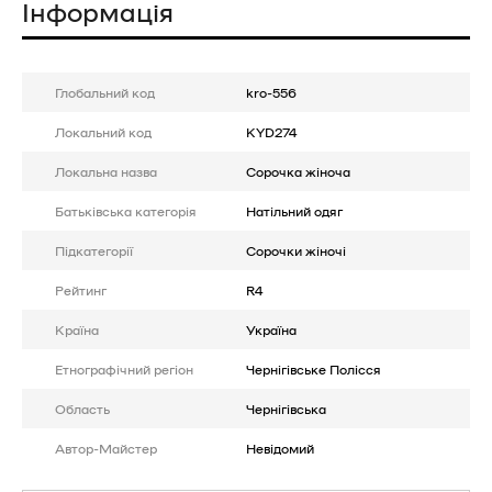
Інформація
Глобальний код
kro-556
Локальний код
KYD274
Локальна назва
Сорочка жіноча
Батькiвська категорія
Натільний одяг
Підкатегорії
Сорочки жіночі
Рейтинг
R4
Країна
Україна
Етнографічний регіон
Чернігівське Полісся
Область
Чернігівська
Автор-Майстер
Невідомий