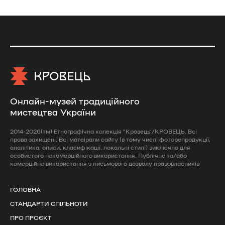
Онлайн-музей традиційного
мистецтва України
2014-2026(тм) Етнографічна колекція "Кровець"/КРОВЕЦЬ. Всі
права захищені. Всі матеірали сайту (в тому числі фоторепродукції,
аналітика, описи, класифікації, локальні стилі) виключно для
особистого некомерційного використання. Публічне та/або
комерційне використання з письмового дозволу правовласників
ГОЛОВНА
СТАНДАРТИ СПІЛЬНОТИ
ПРО ПРОЄКТ