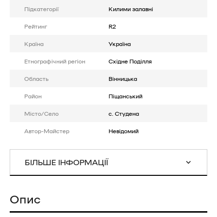
Підкатегорії
Килими залавні
Рейтинг
R2
Країна
Україна
Етнографічний регіон
Східне Поділля
Область
Вінницька
Район
Піщанський
Місто/Село
с. Студена
Автор-Майстер
Невідомий
БІЛЬШЕ ІНФОРМАЦІЇ
Опис