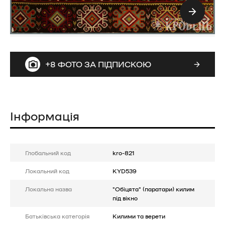
+8 ФОТО ЗА ПІДПИСКОЮ
Інформація
Глобальний код
kro-821
Локальний код
KYD539
Локальна назва
"Обіцята" (паратари) килим
під вікно
Батькiвська категорія
Килими та верети