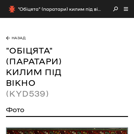
"Обіцята" (паратари) килим під вікно (KYD539)
НАЗАД
"ОБІЦЯТА"
(ПАРАТАРИ)
КИЛИМ ПІД
ВІКНО
(KYD539)
Фото