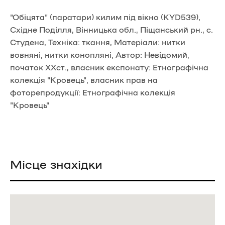
"Обіцята" (паратари) килим під вікно (KYD539),
Східне Поділля, Вінницька обл., Піщанський рн., с.
Студена, Техніка: ткання, Матеріали: нитки
вовняні, нитки конопляні, Автор: Невідомий,
початок ХХст., власник експонату: Етнографічна
колекція "Кровець", власник прав на
фоторепродукції: Етнографічна колекція
"Кровець"
Місце знахідки