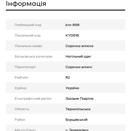
Інформація
Глобальний код
kro-898
Локальний код
KYD616
Локальна назва
Сорочка жіноча
Батькiвська категорія
Натільний одяг
Підкатегорії
Сорочки жіночі
Рейтинг
R2
Країна
Україна
Етнографічний регіон
Західне Поділля
Область
Тернопільська
Район
Борщівський
Місто/Село
с. Гермаківка