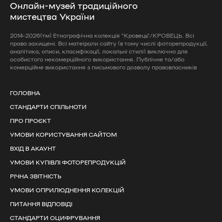
Онлайн-музей традиційного
мистецтва України
2014-2026(тм) Етнографічна колекція "Кровець"/КРОВЕЦЬ. Всі
права захищені. Всі матеірали сайту (в тому числі фоторепродукції,
аналітика, описи, класифікації, локальні стилі) виключно для
особистого некомерційного використання. Публічне та/або
комерційне використання з письмового дозволу правовласників
ГОЛОВНА
СТАНДАРТИ СПІЛЬНОТИ
ПРО ПРОЄКТ
УМОВИ КОРИСТУВАННЯ САЙТОМ
ВХІД В АКАУНТ
УМОВИ КУПІВЛІ ФОТОРЕПРОДУКЦІЙ
РІЧНА ЗВІТНІСТЬ
УМОВИ ОПРИЛЮДНЕННЯ КОЛЕКЦІЙ
ПИТАННЯ ВІДПОВІДІ
СТАНДАРТИ ОЦИФРУВАННЯ