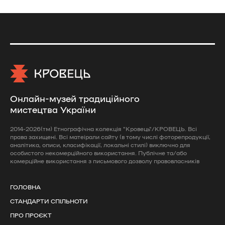
Онлайн-музей традиційного
мистецтва України
2014-2026(тм) Етнографічна колекція "Кровець"/КРОВЕЦЬ. Всі
права захищені. Всі матеірали сайту (в тому числі фоторепродукції,
аналітика, описи, класифікації, локальні стилі) виключно для
особистого некомерційного використання. Публічне та/або
комерційне використання з письмового дозволу правовласників
ГОЛОВНА
СТАНДАРТИ СПІЛЬНОТИ
ПРО ПРОЄКТ